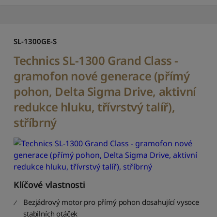
S
e
ř
a
SL-1300GE-S
d
i
Technics SL-1300 Grand Class -
t
gramofon nové generace (přímý
o
d
pohon, Delta Sigma Drive, aktivní
n
redukce hluku, třívrstvý talíř),
e
j
stříbrný
n
o
v
ě
j
š
í
Klíčové vlastnosti
c
Bezjádrový motor pro přímý pohon dosahující vysoce
h
stabilních otáček