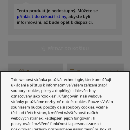
i
ž
Tento produkt je nedostupný. Můžete se
š
přihlásit do čekací listiny
, abyste byli
í
informováni, až bude opět k dispozici.
k
n
e
j
PŘIDAT DO KOŠÍKU
v
y
š
š
Podrobnosti
Porovnejte produkty
í
Tato webová stránka používá technologie, které umožňují
S
ukládání a přístup k informacím ve Vašem zařízení (např.
e
soubory cookies, pixely a doplňky) - dále všechny
1–2 z 2 výsledků
ř
označovány jako “cookies”. K fungování naší webové
a
stránky používáme nezbytně nutné cookies. Pouze s Vaším
d
souhlasem budou použity další soubory cookies, včetně
i
těch od třetích stran, k měření návštěvnosti našich
webových stránek, ke zlepšení jejich fungování, k
t
poskytování rozšířené funkčnosti a personalizace a k
p
poskytování reklamy přizpůsobené Vaším zájmům. Pokud