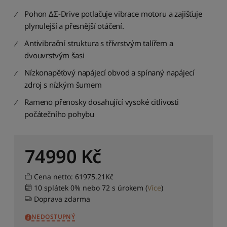
S
e
Pohon ΔΣ-Drive potlačuje vibrace motoru a zajišťuje
ř
plynulejší a přesnější otáčení.
a
d
Antivibrační struktura s třívrstvým talířem a
i
dvouvrstvým šasi
t
Nízkonapěťový napájecí obvod a spínaný napájecí
p
o
zdroj s nízkým šumem
d
Rameno přenosky dosahující vysoké citlivosti
l
e
počátečního pohybu
c
e
n
74990
Kč
y
:
o
Cena netto: 61975.21Kč
d
10 splátek 0% nebo 72 s úrokem
(
Více
)
n
Doprava zdarma
e
j
NEDOSTUPNÝ
n