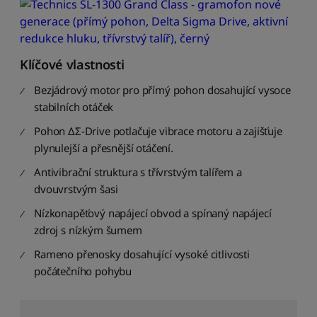
l
e
o
b
l
Klíčové vlastnosti
í
b
Bezjádrový motor pro přímý pohon dosahující vysoce
e
stabilních otáček
n
o
Pohon ΔΣ-Drive potlačuje vibrace motoru a zajišťuje
s
plynulejší a přesnější otáčení.
t
Antivibrační struktura s třívrstvým talířem a
i
dvouvrstvým šasi
S
e
Nízkonapěťový napájecí obvod a spínaný napájecí
ř
zdroj s nízkým šumem
a
d
Rameno přenosky dosahující vysoké citlivosti
i
počátečního pohybu
t
p
o