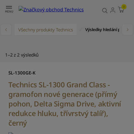
Filtr
Třídit
0
R
e
ů
Všechny produkty Technics
l
Výsledky hledání pro „SL
e
v
a
n
1–2 z 2 výsledků
c
e
SL-1300GE-K
S
e
Technics SL-1300 Grand Class -
ř
gramofon nové generace (přímý
a
d
pohon, Delta Sigma Drive, aktivní
i
redukce hluku, třívrstvý talíř),
t
p
černý
o
d