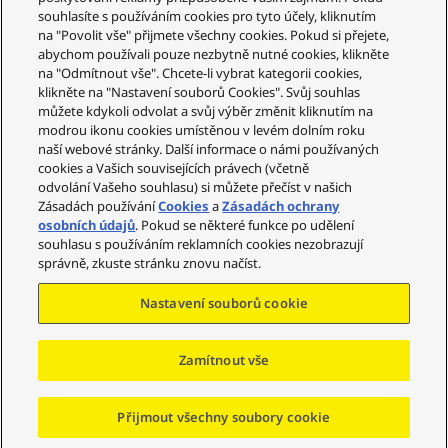
o
souhlasíte s používáním cookies pro tyto účely, kliknutím
d
Služby zákazníkům
na "Povolit vše" přijmete všechny cookies. Pokud si přejete,
l
abychom používali pouze nezbytně nutné cookies, klikněte
e
Váš účet
na "Odmítnout vše". Chcete-li vybrat kategorii cookies,
c
klikněte na "Nastavení souborů Cookies". Svůj souhlas
e
Legální informace
můžete kdykoli odvolat a svůj výběr změnit kliknutím na
n
modrou ikonu cookies umístěnou v levém dolním roku
Technics
y
naší webové stránky. Další informace o námi používaných
:
cookies a Vašich souvisejících právech (včetně
Sociální sítě
o
odvolání Vašeho souhlasu) si můžete přečíst v našich
d
Zásadách používání
Cookies
a
Zásadách ochrany
n
osobních údajů
. Pokud se některé funkce po udělení
e
souhlasu s používáním reklamních cookies nezobrazují
j
Copyright © 2023-2025 Panasonic Marketing Europe
správně, zkuste stránku znovu načíst.
v
GmbH – organizační složka Česká republika Všechna
y
práva vyhrazena
Nastavení souborů cookie
š
š
í
Zamítnout vše
k
Přejít na začátek
n
Přijmout všechny soubory cookie
e
j