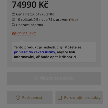
74990
Kč
d
l
e
Cena netto: 61975.21Kč
p
10 splátek 0% nebo 72 s úrokem
(
Více
)
r
Doprava zdarma
ů
m
NEDOSTUPNÝ
ě
r
n
Tento produkt je nedostupný. Můžete se
é
přihlásit do čekací listiny
, abyste byli
h
informováni, až bude opět k dispozici.
o
h
o
d
PŘIDAT DO KOŠÍKU
n
o
c
e
Podrobnosti
Porovnejte produkty
n
í