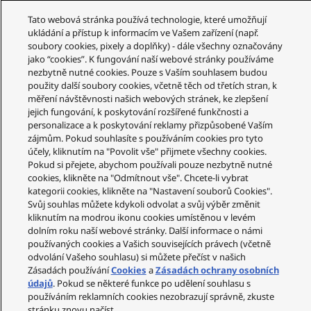
Tato webová stránka používá technologie, které umožňují
ukládání a přístup k informacím ve Vašem zařízení (např.
soubory cookies, pixely a doplňky) - dále všechny označovány
jako “cookies”. K fungování naší webové stránky používáme
nezbytně nutné cookies. Pouze s Vaším souhlasem budou
Služby zákazníkům
použity další soubory cookies, včetně těch od třetích stran, k
měření návštěvnosti našich webových stránek, ke zlepšení
Váš účet
jejich fungování, k poskytování rozšířené funkčnosti a
personalizace a k poskytování reklamy přizpůsobené Vaším
Legální informace
zájmům. Pokud souhlasíte s používáním cookies pro tyto
Technics
účely, kliknutím na "Povolit vše" přijmete všechny cookies.
Pokud si přejete, abychom používali pouze nezbytně nutné
Sociální sítě
cookies, klikněte na "Odmítnout vše". Chcete-li vybrat
kategorii cookies, klikněte na "Nastavení souborů Cookies".
Svůj souhlas můžete kdykoli odvolat a svůj výběr změnit
kliknutím na modrou ikonu cookies umístěnou v levém
dolním roku naší webové stránky. Další informace o námi
Copyright © 2023-2025 Panasonic Marketing Europe
používaných cookies a Vašich souvisejících právech (včetně
GmbH – organizační složka Česká republika Všechna
odvolání Vašeho souhlasu) si můžete přečíst v našich
práva vyhrazena
Zásadách používání
Cookies
a
Zásadách ochrany osobních
údajů
. Pokud se některé funkce po udělení souhlasu s
používáním reklamních cookies nezobrazují správně, zkuste
stránku znovu načíst.