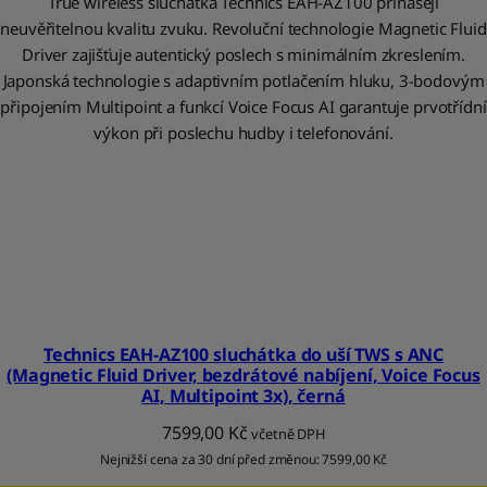
True wireless sluchátka Technics EAH-AZ100 přinášejí
neuvěřitelnou kvalitu zvuku. Revoluční technologie Magnetic Fluid
Driver zajišťuje autentický poslech s minimálním zkreslením.
Japonská technologie s adaptivním potlačením hluku, 3-bodovým
připojením Multipoint a funkcí Voice Focus AI garantuje prvotřídní
výkon při poslechu hudby i telefonování.
Technics EAH-AZ100 sluchátka do uší TWS s ANC
(Magnetic Fluid Driver, bezdrátové nabíjení, Voice Focus
AI, Multipoint 3x), černá
7599,00
Kč
včetně DPH
Nejnižší cena za 30 dní před změnou:
7599,00
Kč