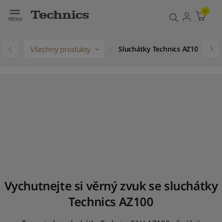
0
ů
Všechny produkty
Sluchátky Technics AZ100
Vychutnejte si věrný zvuk se sluchátky
Technics AZ100