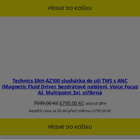
PŘIDAT DO KOŠÍKU
Technics EAH-AZ100 sluchátka do uší TWS s ANC
(Magnetic Fluid Driver, bezdrátové nabíjení, Voice Focus
AI, Multipoint 3x), stříbrná
7599,00
Kč
6790,00
Kč
včetně DPH
Nejnižší cena za 30 dní před změnou:
6790,00
Kč
PŘIDAT DO KOŠÍKU