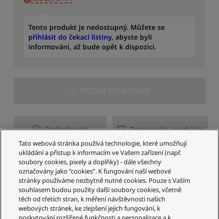
a
d
i
Tento produkt je nedostupný. Můžete se
t
přihlásit do čekací listiny
, abyste byli
p
informováni, až bude opět k dispozici.
o
d
l
e
PŘIDAT DO KOŠÍKU
p
o
č
t
Podrobnosti
Porovnejte produkty
u
r
Tato webová stránka používá technologie, které umožňují
e
ukládání a přístup k informacím ve Vašem zařízení (např.
c
soubory cookies, pixely a doplňky) - dále všechny
1–4 z 4 výsledků
e
označovány jako “cookies”. K fungování naší webové
n
stránky používáme nezbytně nutné cookies. Pouze s Vaším
z
souhlasem budou použity další soubory cookies, včetně
těch od třetích stran, k měření návštěvnosti našich
í
webových stránek, ke zlepšení jejich fungování, k
poskytování rozšířené funkčnosti a personalizace a k