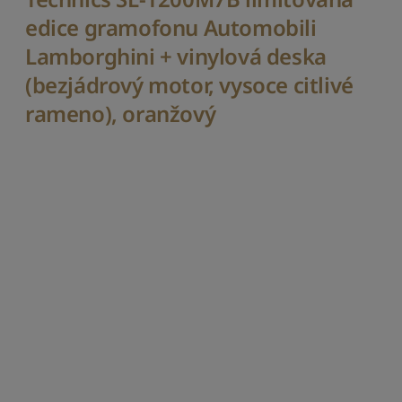
š
edice gramofonu Automobili
í
c
Lamborghini + vinylová deska
h
(bezjádrový motor, vysoce citlivé
S
rameno), oranžový
e
ř
a
d
i
t
p
o
d
l
e
c
e
n
y
:
o