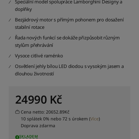
Speciální model spolupráce Lamborghini Designy a
d
doplňky
i
t
Bezjádrový motor s přímým pohonem pro dosažení
p
stabilní rotace
o
d
Řada nových funkcí se dokáže přizpůsobit různým
l
stylům přehrávání
e
p
Vysoce citlivé raménko
r
ů
Osvětlení jehly bílou LED diodou s vysokým jasem a
m
dlouhou životností
ě
r
n
24990
Kč
é
h
o
Cena netto: 20652.89Kč
h
10 splátek 0% nebo 72 s úrokem
(
Více
)
o
Doprava zdarma
d
n
SKLADEM