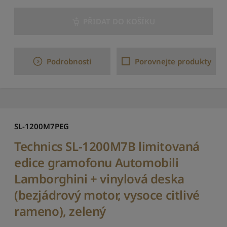
e
m
PŘIDAT DO KOŠÍKU
o
d
e
l
Podrobnosti
Porovnejte produkty
u
:
o
d
A
d
SL-1200M7PEG
o
Z
Technics SL-1200M7B limitovaná
S
edice gramofonu Automobili
e
ř
Lamborghini + vinylová deska
a
(bezjádrový motor, vysoce citlivé
d
i
rameno), zelený
t
p