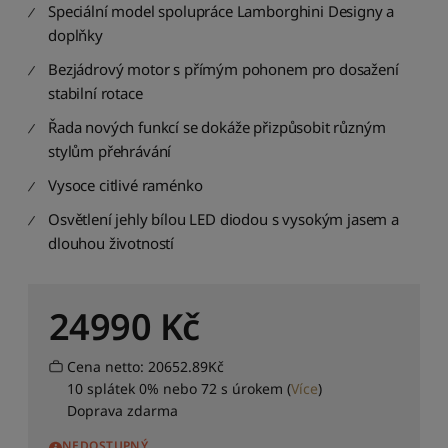
d
Speciální model spolupráce Lamborghini Designy a
i
doplňky
t
p
Bezjádrový motor s přímým pohonem pro dosažení
o
stabilní rotace
d
l
Řada nových funkcí se dokáže přizpůsobit různým
e
stylům přehrávání
d
o
Vysoce citlivé raménko
s
Osvětlení jehly bílou LED diodou s vysokým jasem a
t
u
dlouhou životností
p
n
o
24990
Kč
s
t
i
Cena netto: 20652.89Kč
10 splátek 0% nebo 72 s úrokem
(
Více
)
S
Doprava zdarma
e
ř
NEDOSTUPNÝ