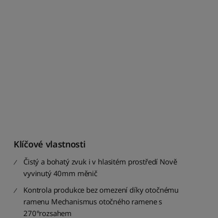
n
á
z
v
u
:
A
a
ž
Z
S
e
ř
a
Klíčové vlastnosti
d
Čistý a bohatý zvuk i v hlasitém prostředí Nově
i
t
vyvinutý 40mm měnič
p
Kontrola produkce bez omezení díky otočnému
o
d
ramenu Mechanismus otočného ramene s
l
270°rozsahem