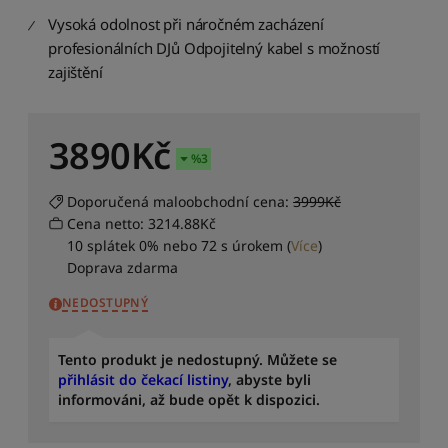
e
Vysoká odolnost při náročném zacházení
n
á
profesionálních DJů Odpojitelný kabel s možností
z
zajištění
v
u
:
3890
Kč
Z
%
3
a
ž
Doporučená maloobchodní cena:
3999Kč
A
Cena netto: 3214.88Kč
S
10 splátek 0% nebo 72 s úrokem
(
Více
)
e
Doprava zdarma
ř
a
NEDOSTUPNÝ
d
i
t
Tento produkt je nedostupný. Můžete se
p
přihlásit do čekací listiny
, abyste byli
o
informováni, až bude opět k dispozici.
d
l