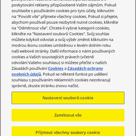
poskytování reklamy přizpůsobené Vaším zájmům. Pokud
souhlasíte s používáním cookies pro tyto účely, kliknutím
Služby zákazníkům
na "Povolit vše" přijmete všechny cookies. Pokud si přejete,
abychom používali pouze nezbytně nutné cookies, klikněte
Váš účet
na "Odmítnout vše". Chcete-li vybrat kategorii cookies,
klikněte na "Nastavení souborů Cookies". Svůj souhlas
Legální informace
můžete kdykoli odvolat a svůj výběr změnit kliknutím na
modrou ikonu cookies umístěnou v levém dolním roku
Technics
naší webové stránky. Další informace o námi používaných
cookies a Vašich souvisejících právech (včetně
Sociální sítě
odvolání Vašeho souhlasu) si můžete přečíst v našich
Zásadách používání
Cookies
a
Zásadách ochrany
osobních údajů
. Pokud se některé funkce po udělení
souhlasu s používáním reklamních cookies nezobrazují
Copyright © 2023-2025 Panasonic Marketing Europe
správně, zkuste stránku znovu načíst.
GmbH – organizační složka Česká republika Všechna
práva vyhrazena
Nastavení souborů cookie
Zamítnout vše
Přejít na začátek
Přijmout všechny soubory cookie