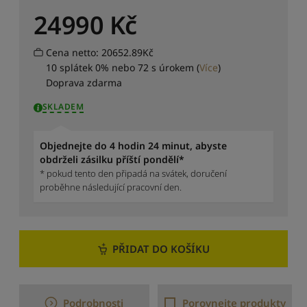
a
d
24990
Kč
i
t
Cena netto: 20652.89Kč
p
10 splátek 0% nebo 72 s úrokem
(
Více
)
o
Doprava zdarma
d
l
SKLADEM
e
c
e
Objednejte do 4 hodin 24 minut, abyste
n
obdrželi zásilku příští pondělí*
y
* pokud tento den připadá na svátek, doručení
:
proběhne následující pracovní den.
o
d
n
e
j
PŘIDAT DO KOŠÍKU
v
y
š
š
Podrobnosti
Porovnejte produkty