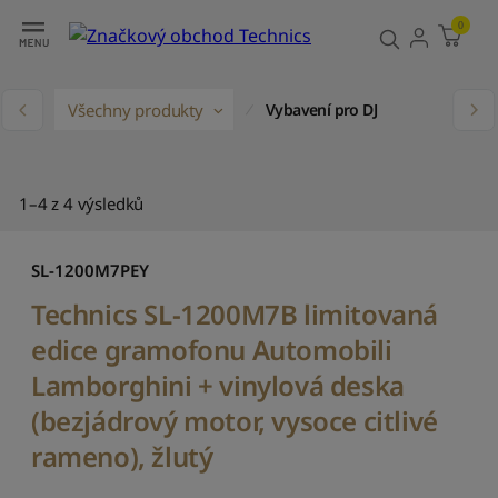
Filtr
Třídit
0
V
ý
ů
Všechny produkty
c
Vybavení pro DJ
h
o
z
í
1–4 z 4 výsledků
t
ř
í
SL-1200M7PEY
d
Technics SL-1200M7B limitovaná
ě
n
edice gramofonu Automobili
í
Lamborghini + vinylová deska
S
(bezjádrový motor, vysoce citlivé
e
ř
rameno), žlutý
a
d