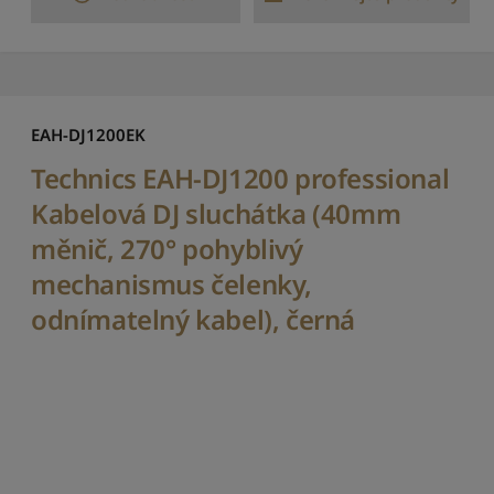
í
k
n
e
j
n
EAH-DJ1200EK
i
ž
Technics EAH-DJ1200 professional
š
Kabelová DJ sluchátka (40mm
í
měnič, 270° pohyblivý
S
e
mechanismus čelenky,
ř
odnímatelný kabel), černá
a
d
i
t
p
o
d
l
e