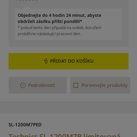
o
c
e
Objednejte do 4 hodin 24 minut, abyste
n
obdrželi zásilku příští pondělí*
í
* pokud tento den připadá na svátek, doručení
proběhne následující pracovní den.
S
e
ř
a
d
PŘIDAT DO KOŠÍKU
i
t
o
d
Podrobnosti
Porovnejte produkty
n
e
j
n
o
v
SL-1200M7PED
ě
j
Technics SL-1200M7B limitovaná