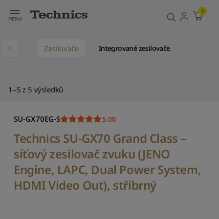
Filtr
Třídit
0
V
ý
kty
Zesilovače
c
Integrované zesilovače
h
o
z
í
1–5 z 5 výsledků
t
ř
í
SU-GX70EG-S
5.00
d
Technics SU-GX70 Grand Class –
ě
n
síťový zesilovač zvuku (JENO
í
Engine, LAPC, Dual Power System,
S
HDMI Video Out), stříbrný
e
ř
a
d