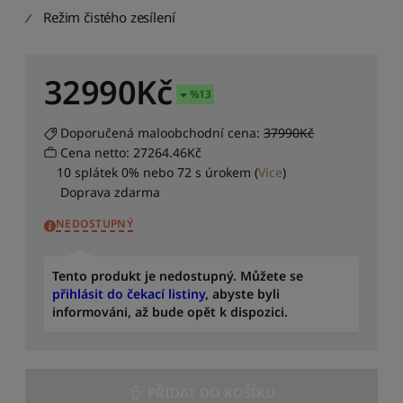
d
Režim čistého zesílení
i
t
p
o
32990
Kč
d
%
13
l
e
Doporučená maloobchodní cena:
37990Kč
d
Cena netto: 27264.46Kč
o
10 splátek 0% nebo 72 s úrokem
(
Více
)
s
Doprava zdarma
t
u
NEDOSTUPNÝ
p
n
o
Tento produkt je nedostupný. Můžete se
s
přihlásit do čekací listiny
, abyste byli
t
informováni, až bude opět k dispozici.
i
S
e
PŘIDAT DO KOŠÍKU
ř