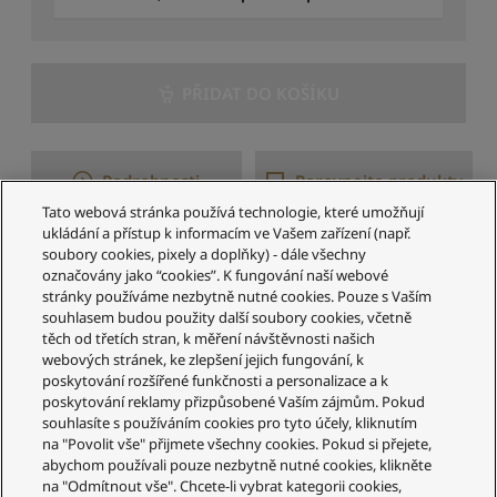
PŘIDAT DO KOŠÍKU
Podrobnosti
Porovnejte produkty
Tato webová stránka používá technologie, které umožňují
ukládání a přístup k informacím ve Vašem zařízení (např.
soubory cookies, pixely a doplňky) - dále všechny
1–5 z 5 výsledků
označovány jako “cookies”. K fungování naší webové
stránky používáme nezbytně nutné cookies. Pouze s Vaším
souhlasem budou použity další soubory cookies, včetně
těch od třetích stran, k měření návštěvnosti našich
webových stránek, ke zlepšení jejich fungování, k
poskytování rozšířené funkčnosti a personalizace a k
poskytování reklamy přizpůsobené Vaším zájmům. Pokud
souhlasíte s používáním cookies pro tyto účely, kliknutím
Služby zákazníkům
na "Povolit vše" přijmete všechny cookies. Pokud si přejete,
abychom používali pouze nezbytně nutné cookies, klikněte
Váš účet
na "Odmítnout vše". Chcete-li vybrat kategorii cookies,