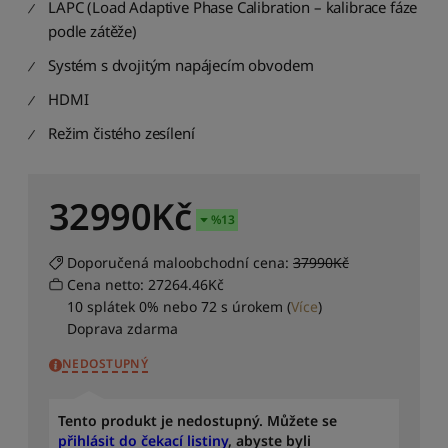
LAPC (Load Adaptive Phase Calibration – kalibrace fáze
d
i
podle zátěže)
t
Systém s dvojitým napájecím obvodem
p
o
HDMI
d
l
Režim čistého zesílení
e
p
r
32990
Kč
ů
%
13
m
ě
Doporučená maloobchodní cena:
37990Kč
r
Cena netto: 27264.46Kč
n
10 splátek 0% nebo 72 s úrokem
(
Více
)
é
Doprava zdarma
h
o
NEDOSTUPNÝ
h
o
d
Tento produkt je nedostupný. Můžete se
n
přihlásit do čekací listiny
, abyste byli