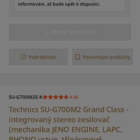
o
informováni, až bude opět k dispozici.
c
e
n
í
PŘIDAT DO KOŠÍKU
S
e
ř
a
Podrobnosti
Porovnejte produkty
d
i
t
o
d
n
SU-G700M2E-K
4.56
e
j
Technics SU-G700M2 Grand Class -
n
integrovaný stereo zesilovač
o
v
(mechanika JENO ENGINE, LAPC,
ě
j
PHONO vstup, třípásmové