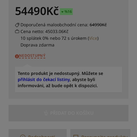
e
54490
Kč
n
%
16
á
z
Doporučená maloobchodní cena:
64990Kč
v
Cena netto: 45033.06Kč
u
:
10 splátek 0% nebo 72 s úrokem
(
Více
)
Z
Doprava zdarma
a
NEDOSTUPNÝ
ž
A
S
Tento produkt je nedostupný. Můžete se
e
přihlásit do čekací listiny
, abyste byli
ř
informováni, až bude opět k dispozici.
a
d
i
t
PŘIDAT DO KOŠÍKU
p
o
d
l