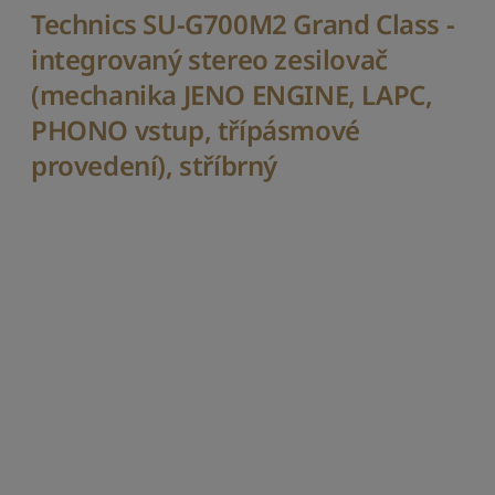
í
Technics SU-G700M2 Grand Class -
k
integrovaný stereo zesilovač
n
e
(mechanika JENO ENGINE, LAPC,
j
PHONO vstup, třípásmové
n
i
provedení), stříbrný
ž
š
í
S
e
ř
a
d
i
t
p
o
d
l
e