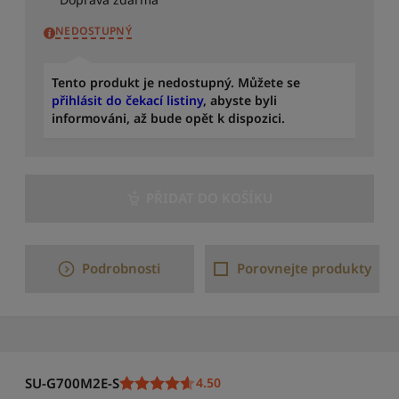
a
d
NEDOSTUPNÝ
i
t
p
Tento produkt je nedostupný. Můžete se
o
přihlásit do čekací listiny
, abyste byli
d
informováni, až bude opět k dispozici.
l
e
c
e
n
PŘIDAT DO KOŠÍKU
y
:
o
d
Podrobnosti
Porovnejte produkty
n
e
j
v
y
š
SU-G700M2E-S
4.50
š