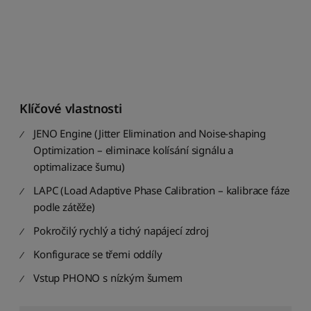
n
á
z
v
u
:
A
Klíčové vlastnosti
a
ž
JENO Engine (Jitter Elimination and Noise-shaping
Z
Optimization – eliminace kolísání signálu a
S
optimalizace šumu)
e
ř
LAPC (Load Adaptive Phase Calibration – kalibrace fáze
a
podle zátěže)
d
Pokročilý rychlý a tichý napájecí zdroj
i
t
Konfigurace se třemi oddíly
p
o
Vstup PHONO s nízkým šumem
d
l