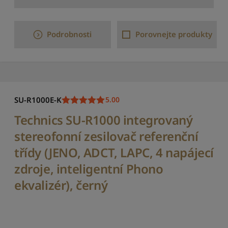
a
d
i
Podrobnosti
Porovnejte produkty
t
p
o
d
l
e
p
SU-R1000E-K
5.00
o
Technics SU-R1000 integrovaný
č
t
stereofonní zesilovač referenční
u
r
třídy (JENO, ADCT, LAPC, 4 napájecí
e
zdroje, inteligentní Phono
c
e
ekvalizér), černý
n
z
í