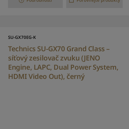
Podrobnosti
Porovnejte produkty
e
m
o
d
e
l
SU-GX70EG-K
u
:
Technics SU-GX70 Grand Class –
o
d
síťový zesilovač zvuku (JENO
A
Engine, LAPC, Dual Power System,
d
o
HDMI Video Out), černý
Z
S
e
ř
a
d
i
t
p