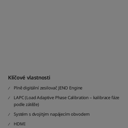
o
d
l
e
m
o
d
e
l
u
:
o
d
Klíčové vlastnosti
Z
d
Plně digitální zesilovač JENO Engine
o
A
LAPC (Load Adaptive Phase Calibration – kalibrace fáze
podle zátěže)
S
e
Systém s dvojitým napájecím obvodem
ř
a
HDMI