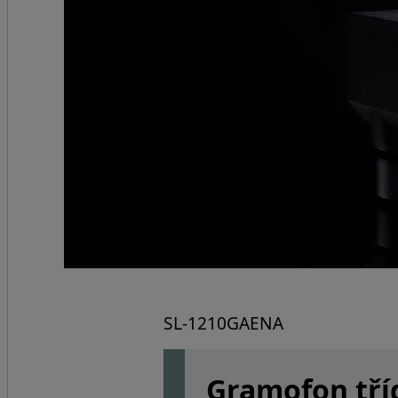
SL-1210GAENA
Gramofon tří