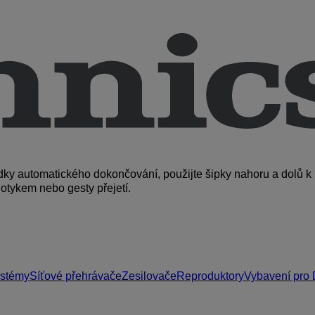
edky automatického dokončování, použijte šipky nahoru a dolů 
otykem nebo gesty přejetí.
ystémy
Síťové přehrávače
Zesilovače
Reproduktory
Vybavení pro