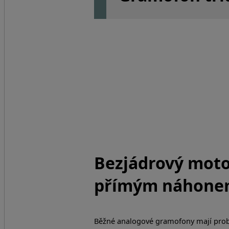
Bezjádrový moto
přímým náhon
Běžné analogové gramofony mají prob