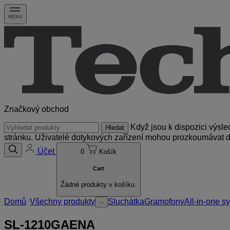
Značkový obchod
Vyhledávání
Když jsou k dispozici výsl
stránku. Uživatelé dotykových zařízení mohou prozkoumávat d
Účet
0
Košík
Cart
Žádné produkty v košíku.
Domů
Všechny produkty
Sluchátka
Gramofony
All-in-one s
SL-1210GAENA