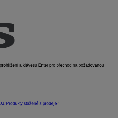
k prohlížení a klávesu Enter pro přechod na požadovanou
 DJ
Produkty stažené z prodeje