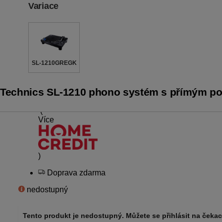
Variace
SL-1210GREGK
132990
Kč
Technics SL-1210 phono systém s přímým p
10 splátek 0% nebo 72 s úrokem
jádra, tlumení vibrací, vysoce citlivé rameno)
(
Více
)
Doprava zdarma
nedostupný
Tento produkt je nedostupný. Můžete se přihlásit na čekací 