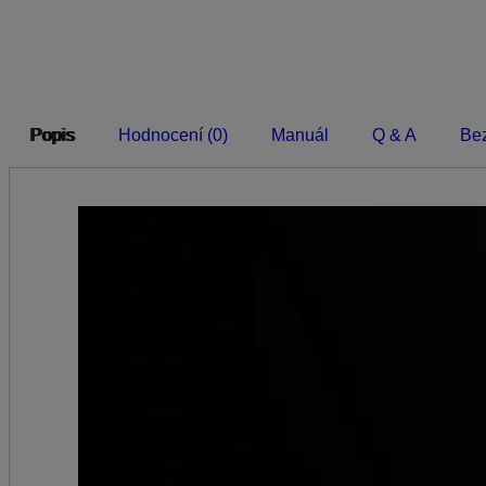
Popis
Hodnocení (0)
Manuál
Q & A
Bez