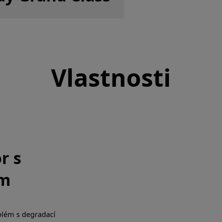
Vlastnosti
r s
em
lém s degradací