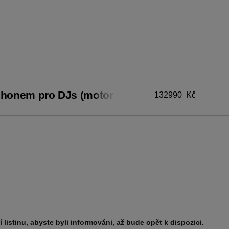
ohonem pro DJs (motor bez
132990
Kč
listinu, abyste byli informováni, až bude opět k dispozici.