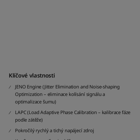
d
n
e
j
n
i
ž
š
í
k
n
e
Klíčové vlastnosti
j
v
JENO Engine (Jitter Elimination and Noise-shaping
y
Optimization – eliminace kolísání signálu a
š
optimalizace šumu)
š
í
LAPC (Load Adaptive Phase Calibration – kalibrace fáze
podle zátěže)
S
e
Pokročilý rychlý a tichý napájecí zdroj
ř