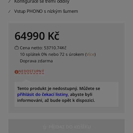
a
Konfigurace se třemi oddíly
d
Vstup PHONO s nízkým šumem
i
t
p
o
64990
Kč
d
l
e
Cena netto: 53710.74Kč
c
10 splátek 0% nebo 72 s úrokem
(
Více
)
e
Doprava zdarma
n
y
NEDOSTUPNÝ
:
o
Tento produkt je nedostupný. Můžete se
d
přihlásit do čekací listiny
, abyste byli
n
informováni, až bude opět k dispozici.
e
j
v
y
š
PŘIDAT DO KOŠÍKU
š