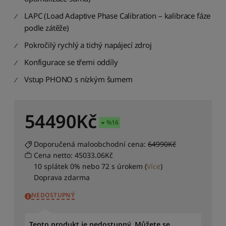
e
n
LAPC (Load Adaptive Phase Calibration – kalibrace fáze
á
podle zátěže)
z
v
Pokročilý rychlý a tichý napájecí zdroj
u
Konfigurace se třemi oddíly
:
Z
Vstup PHONO s nízkým šumem
a
ž
A
54490
Kč
S
%
16
e
ř
Doporučená maloobchodní cena:
64990Kč
a
Cena netto: 45033.06Kč
d
10 splátek 0% nebo 72 s úrokem
(
Více
)
i
Doprava zdarma
t
p
NEDOSTUPNÝ
o
d
l
Tento produkt je nedostupný. Můžete se