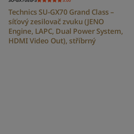
SU-GX70EG-S
5.00
i
t
Technics SU-GX70 Grand Class –
p
o
síťový zesilovač zvuku (JENO
d
Engine, LAPC, Dual Power System,
l
e
HDMI Video Out), stříbrný
o
b
l
í
b
e
n
o
s
t
i
S
e
ř
a