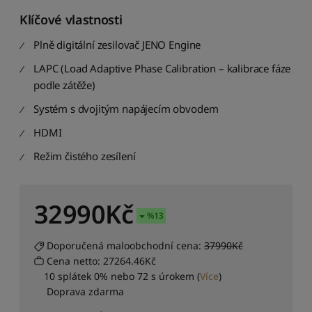
d
i
Klíčové vlastnosti
t
p
Plně digitální zesilovač JENO Engine
o
LAPC (Load Adaptive Phase Calibration – kalibrace fáze
d
podle zátěže)
l
e
Systém s dvojitým napájecím obvodem
d
o
HDMI
s
t
Režim čistého zesílení
u
p
n
32990
Kč
o
%
13
s
t
Doporučená maloobchodní cena:
37990Kč
i
Cena netto: 27264.46Kč
S
10 splátek 0% nebo 72 s úrokem
(
Více
)
e
Doprava zdarma
ř