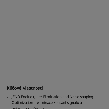
n
á
z
v
u
:
A
a
ž
Z
S
e
ř
a
d
i
t
Klíčové vlastnosti
p
o
JENO Engine (Jitter Elimination and Noise-shaping
d
Optimization – eliminace kolísání signálu a
l
optimalizace šumu)