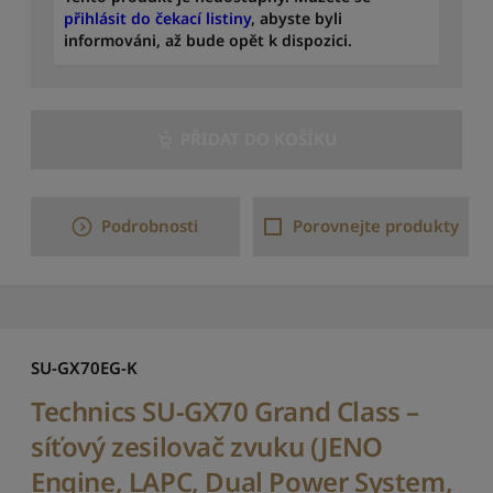
e
přihlásit do čekací listiny
, abyste byli
m
informováni, až bude opět k dispozici.
o
d
e
l
PŘIDAT DO KOŠÍKU
u
:
o
d
Podrobnosti
Porovnejte produkty
A
d
o
Z
S
e
SU-GX70EG-K
ř
a
Technics SU-GX70 Grand Class –
d
síťový zesilovač zvuku (JENO
i
t
Engine, LAPC, Dual Power System,
p