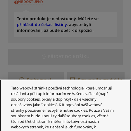
NEDOSTUPNÝ
a
d
i
Tento produkt je nedostupný. Můžete se
t
přihlásit do čekací listiny
, abyste byli
p
informováni, až bude opět k dispozici.
o
d
l
e
p
PŘIDAT DO KOŠÍKU
o
č
t
u
Podrobnosti
Porovnejte produkty
r
Tato webová stránka používá technologie, které umožňují
e
ukládání a přístup k informacím ve Vašem zařízení (např.
c
soubory cookies, pixely a doplňky) - dále všechny
e
1–4 z 4 výsledků
označovány jako “cookies”. K fungování naší webové
n
stránky používáme nezbytně nutné cookies. Pouze s Vaším
z
souhlasem budou použity další soubory cookies, včetně
í
těch od třetích stran, k měření návštěvnosti našich
webových stránek, ke zlepšení jejich fungování, k