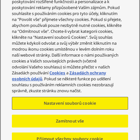
poskytování rozšířené funkčnosti a personalizace a k
poskytování reklamy přizpůsobené Vaším zájmům. Pokud
souhlasíte s používáním cookies pro tyto účely, kliknutím
Služby zákazníkům
na "Povolit vše" přijmete všechny cookies. Pokud si přejete,
abychom používali pouze nezbytně nutné cookies, klikněte
Váš účet
na "Odmítnout vše". Chcete-li vybrat kategorii cookies,
klikněte na "Nastavení souborů Cookies". Svůj souhlas
Legální informace
můžete kdykoli odvolat a svůj výběr změnit kliknutím na
modrou ikonu cookies umístěnou v levém dolním roku
Technics
naší webové stránky. Další informace o námi používaných
cookies a Vašich souvisejících právech (včetně
Sociální sítě
odvolání Vašeho souhlasu) si můžete přečíst v našich
Zásadách používání
Cookies
a
Zásadách ochrany
osobních údajů
. Pokud se některé funkce po udělení
souhlasu s používáním reklamních cookies nezobrazují
Copyright © 2023-2025 Panasonic Marketing Europe
správně, zkuste stránku znovu načíst.
GmbH – organizační složka Česká republika Všechna
práva vyhrazena
Nastavení souborů cookie
Zamítnout vše
Přejít na začátek
Přijmout všechny soubory cookie