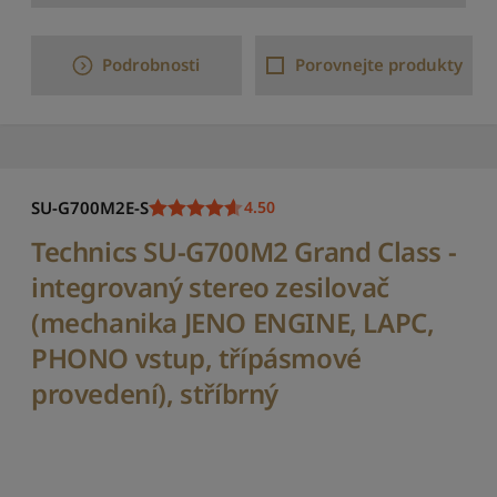
í
k
n
Podrobnosti
Porovnejte produkty
e
j
n
i
ž
š
SU-G700M2E-S
4.50
í
Technics SU-G700M2 Grand Class -
S
e
integrovaný stereo zesilovač
ř
(mechanika JENO ENGINE, LAPC,
a
d
PHONO vstup, třípásmové
i
t
provedení), stříbrný
p
o
d
l
e