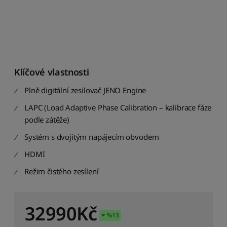
d
i
t
p
o
d
l
Klíčové vlastnosti
e
p
Plně digitální zesilovač JENO Engine
r
ů
LAPC (Load Adaptive Phase Calibration – kalibrace fáze
m
podle zátěže)
ě
Systém s dvojitým napájecím obvodem
r
n
HDMI
é
h
Režim čistého zesílení
o
h
o
32990
Kč
d
%
13
n