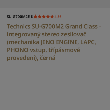
š
í
c
SU-G700M2E-K
4.56
h
Technics SU-G700M2 Grand Class -
S
e
integrovaný stereo zesilovač
ř
a
(mechanika JENO ENGINE, LAPC,
d
PHONO vstup, třípásmové
i
t
provedení), černá
p
o
d
l
e
c
e
n
y
:
o