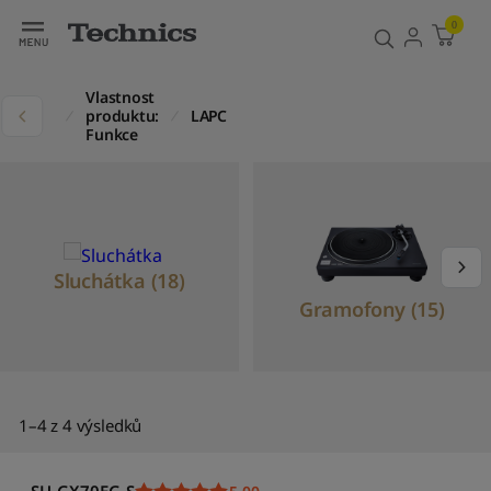
Filtr
Třídit
0
V
ý
Vlastnost
c
kty
produktu:
LAPC
h
Funkce
o
z
í
t
ř
í
Sluchátka (18)
d
ě
Gramofony (15)
n
í
S
e
1–4 z 4 výsledků
ř
a
d