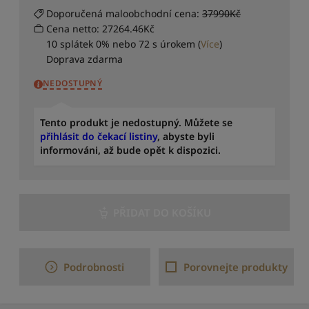
o
Doporučená maloobchodní cena:
37990Kč
c
Cena netto: 27264.46Kč
e
n
10 splátek 0% nebo 72 s úrokem
(
Více
)
í
Doprava zdarma
S
NEDOSTUPNÝ
e
ř
a
Tento produkt je nedostupný. Můžete se
d
přihlásit do čekací listiny
, abyste byli
i
informováni, až bude opět k dispozici.
t
o
d
n
PŘIDAT DO KOŠÍKU
e
j
n
o
Podrobnosti
Porovnejte produkty
v
ě
j