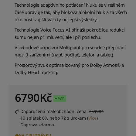
o
Technologie adaptivního potlačení hluku se v reálném
d
čase upravuje tak, aby blokovala okolní hluk a za všech
l
okolností zajišťovala ty nejlepší výsledky.
e
d
Technologie Voice Focus AI přináší pokročilou redukci
o
šumu nejen při mluvení, ale i při poslechu.
s
t
Vícebodové připojení Multipoint pro snadné přepínání
u
mezi 3 zařízeními (např. počítač, telefon a tablet).
p
n
Prostorový zvuk optimalizovaný pro Dolby Atmos® a
o
Dolby Head Tracking.
s
t
i
6790
Kč
%
11
S
e
ř
Doporučená maloobchodní cena:
7599Kč
a
10 splátek 0% nebo 72 s úrokem
(
Více
)
d
Doprava zdarma
i
t
NA OBJEDNÁVKU