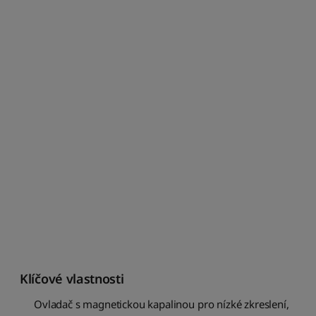
S
e
ř
a
d
i
t
p
o
d
l
e
c
e
n
y
:
o
d
Klíčové vlastnosti
n
Ovladač s magnetickou kapalinou pro nízké zkreslení,
e