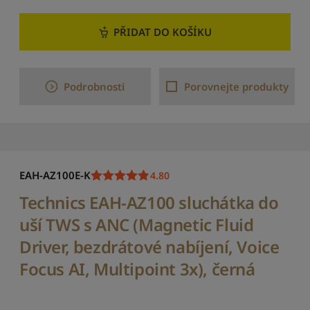
í
PŘIDAT DO KOŠÍKU
S
e
ř
a
Podrobnosti
Porovnejte produkty
d
i
t
o
d
n
e
EAH-AZ100E-K
4.80
j
Technics EAH-AZ100 sluchátka do
n
o
uší TWS s ANC (Magnetic Fluid
v
ě
Driver, bezdrátové nabíjení, Voice
j
Focus AI, Multipoint 3x), černá
š
í
c
h