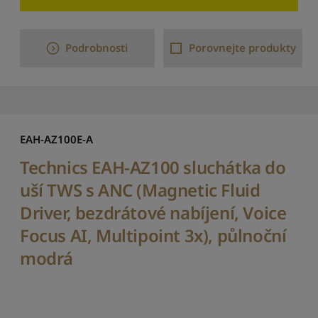
d
e
l
u
Podrobnosti
Porovnejte produkty
:
o
d
A
d
o
EAH-AZ100E-A
Z
Technics EAH-AZ100 sluchátka do
S
e
uší TWS s ANC (Magnetic Fluid
ř
Driver, bezdrátové nabíjení, Voice
a
d
Focus AI, Multipoint 3x), půlnoční
i
t
modrá
p
o
d
l