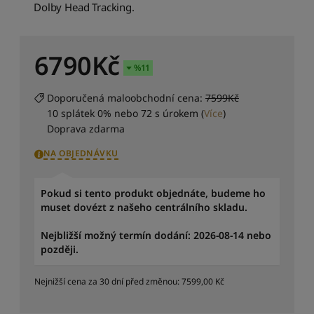
p
Dolby Head Tracking.
o
d
l
6790
Kč
e
%
11
p
r
Doporučená maloobchodní cena:
7599Kč
ů
m
10 splátek 0% nebo 72 s úrokem
(
Více
)
ě
Doprava zdarma
r
NA OBJEDNÁVKU
n
é
h
Pokud si tento produkt objednáte, budeme ho
o
muset dovézt z našeho centrálního skladu.
h
o
Nejbližší možný termín dodání: 2026-08-14 nebo
d
později.
n
o
c
Nejnižší cena za 30 dní před změnou:
7599,00
Kč
e
n