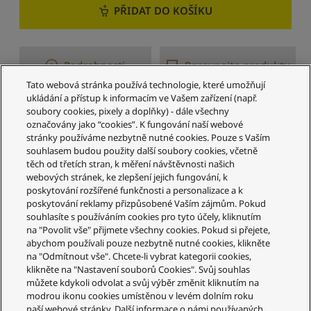
PŘIDAT DO KOŠÍKU
Podrobnosti
Porovnejte produkty
Tato webová stránka používá technologie, které umožňují
ukládání a přístup k informacím ve Vašem zařízení (např.
soubory cookies, pixely a doplňky) - dále všechny
1–5 z 5 výsledků
označovány jako “cookies”. K fungování naší webové
stránky používáme nezbytně nutné cookies. Pouze s Vaším
souhlasem budou použity další soubory cookies, včetně
těch od třetích stran, k měření návštěvnosti našich
webových stránek, ke zlepšení jejich fungování, k
poskytování rozšířené funkčnosti a personalizace a k
poskytování reklamy přizpůsobené Vaším zájmům. Pokud
souhlasíte s používáním cookies pro tyto účely, kliknutím
Služby zákazníkům
na "Povolit vše" přijmete všechny cookies. Pokud si přejete,
abychom používali pouze nezbytně nutné cookies, klikněte
Váš účet
na "Odmítnout vše". Chcete-li vybrat kategorii cookies,
klikněte na "Nastavení souborů Cookies". Svůj souhlas
Legální informace
můžete kdykoli odvolat a svůj výběr změnit kliknutím na
modrou ikonu cookies umístěnou v levém dolním roku
Technics
naší webové stránky. Další informace o námi používaných