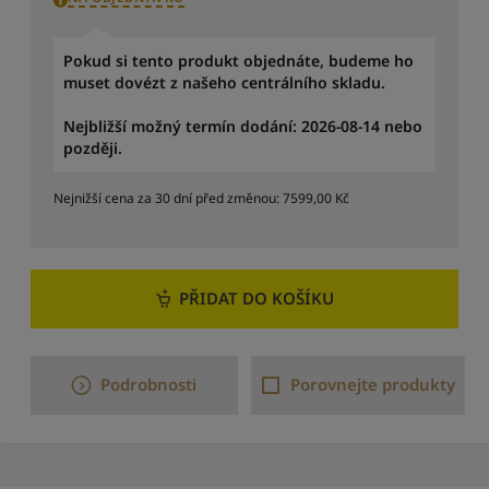
p
o
Pokud si tento produkt objednáte, budeme ho
d
muset dovézt z našeho centrálního skladu.
l
e
Nejbližší možný termín dodání: 2026-08-14 nebo
p
později.
o
č
t
Nejnižší cena za 30 dní před změnou:
7599,00
Kč
u
r
e
c
PŘIDAT DO KOŠÍKU
e
n
z
í
Podrobnosti
Porovnejte produkty