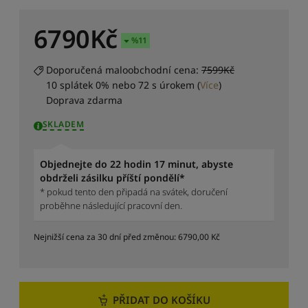
v
u
6790
Kč
:
%
11
Z
a
Doporučená maloobchodní cena:
7599Kč
ž
10 splátek 0% nebo 72 s úrokem
(
Více
)
A
Doprava zdarma
S
SKLADEM
e
ř
a
Objednejte do 22 hodin 17 minut, abyste
d
obdrželi zásilku příští pondělí*
i
* pokud tento den připadá na svátek, doručení
t
proběhne následující pracovní den.
p
o
Nejnižší cena za 30 dní před změnou:
6790,00
Kč
d
l
e
m
o
PŘIDAT DO KOŠÍKU