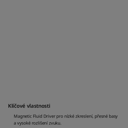
e
m
o
d
e
l
u
:
o
d
Z
d
o
A
S
e
ř
a
Klíčové vlastnosti
d
i
Magnetic Fluid Driver pro nízké zkreslení, přesné basy
t
a vysoké rozlišení zvuku.
p