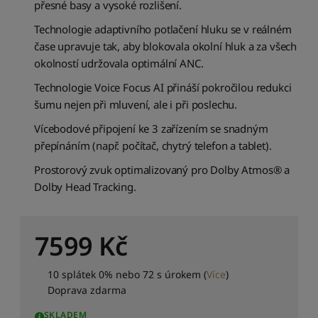
j
přesné basy a vysoké rozlišení.
n
Technologie adaptivního potlačení hluku se v reálném
i
ž
čase upravuje tak, aby blokovala okolní hluk a za všech
š
okolností udržovala optimální ANC.
í
Technologie Voice Focus AI přináší pokročilou redukci
k
n
šumu nejen při mluvení, ale i při poslechu.
e
Vícebodové připojení ke 3 zařízením se snadným
j
v
přepínáním (např. počítač, chytrý telefon a tablet).
y
Prostorový zvuk optimalizovaný pro Dolby Atmos® a
š
Dolby Head Tracking.
š
í
S
7599
Kč
e
ř
a
10 splátek 0% nebo 72 s úrokem
(
Více
)
d
Doprava zdarma
i
t
SKLADEM