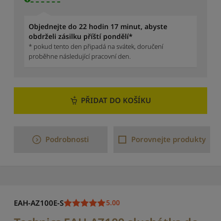
p
o
d
Objednejte do 22 hodin 17 minut, abyste
l
obdrželi zásilku příští pondělí*
e
* pokud tento den připadá na svátek, doručení
c
proběhne následující pracovní den.
e
n
y
:
PŘIDAT DO KOŠÍKU
o
d
n
e
Podrobnosti
Porovnejte produkty
j
v
y
š
š
í
EAH-AZ100E-S
k
5.00
n