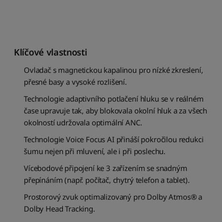
v
u
:
A
a
Klíčové vlastnosti
ž
Z
Ovladač s magnetickou kapalinou pro nízké zkreslení,
S
přesné basy a vysoké rozlišení.
e
Technologie adaptivního potlačení hluku se v reálném
ř
čase upravuje tak, aby blokovala okolní hluk a za všech
a
d
okolností udržovala optimální ANC.
i
Technologie Voice Focus AI přináší pokročilou redukci
t
p
šumu nejen při mluvení, ale i při poslechu.
o
Vícebodové připojení ke 3 zařízením se snadným
d
přepínáním (např. počítač, chytrý telefon a tablet).
l
e
Prostorový zvuk optimalizovaný pro Dolby Atmos® a
n
Dolby Head Tracking.
á
z