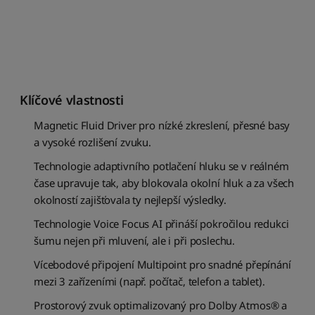
d
l
e
o
b
l
í
Klíčové vlastnosti
b
e
Magnetic Fluid Driver pro nízké zkreslení, přesné basy
n
a vysoké rozlišení zvuku.
o
s
Technologie adaptivního potlačení hluku se v reálném
t
čase upravuje tak, aby blokovala okolní hluk a za všech
i
okolností zajišťovala ty nejlepší výsledky.
S
Technologie Voice Focus AI přináší pokročilou redukci
e
šumu nejen při mluvení, ale i při poslechu.
ř
a
Vícebodové připojení Multipoint pro snadné přepínání
d
mezi 3 zařízeními (např. počítač, telefon a tablet).
i
t
Prostorový zvuk optimalizovaný pro Dolby Atmos® a