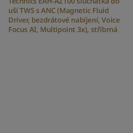
Technics EAH-AZ100 sluchátka do
e
j
uší TWS s ANC (Magnetic Fluid
n
Driver, bezdrátové nabíjení, Voice
i
ž
Focus AI, Multipoint 3x), stříbrná
š
í
S
e
ř
a
d
i
t
p
o
d
l
e
n
á
z