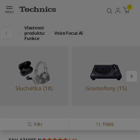
0
Vlastnost
kty
produktu:
Voice Focus AI
Funkce
Sluchátka (18)
Gramofony (15)
1–5 z 5 výsledků
Filtr
Třídit
V