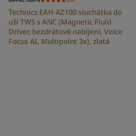
EAH-AZ100E-N
5.00
ý
c
Technics EAH-AZ100 sluchátka do
h
uší TWS s ANC (Magnetic Fluid
o
z
Driver, bezdrátové nabíjení, Voice
í
t
Focus AI, Multipoint 3x), zlatá
ř
í
d
ě
n
í
S
e
ř
a
d
i
t
p
o