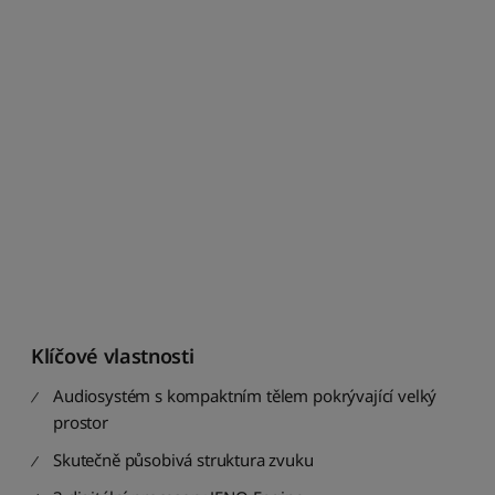
o
d
l
e
m
o
d
e
l
u
:
o
d
Z
d
o
Klíčové vlastnosti
A
Audiosystém s kompaktním tělem pokrývající velký
S
prostor
e
ř
Skutečně působivá struktura zvuku
a