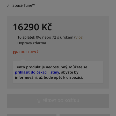
e
Space Tune™
n
á
z
v
16290
Kč
u
:
10 splátek 0% nebo 72 s úrokem
(
Více
)
Z
a
Doprava zdarma
ž
NEDOSTUPNÝ
A
S
Tento produkt je nedostupný. Můžete se
e
přihlásit do čekací listiny
, abyste byli
ř
informováni, až bude opět k dispozici.
a
d
i
t
p
PŘIDAT DO KOŠÍKU
o
d
l