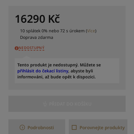
a
d
i
16290
Kč
t
p
o
10 splátek 0% nebo 72 s úrokem
(
Více
)
d
Doprava zdarma
l
NEDOSTUPNÝ
e
c
e
Tento produkt je nedostupný. Můžete se
n
přihlásit do čekací listiny
, abyste byli
y
informováni, až bude opět k dispozici.
:
o
d
n
e
PŘIDAT DO KOŠÍKU
j
v
y
š
Podrobnosti
Porovnejte produkty
š