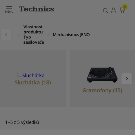
Filtr
Třídit
0
V
ý
Vlastnost
c
produktu:
kty
Mechanismus JENO
h
Typ
o
zesilovače
z
í
t
ř
í
d
Sluchátka (18)
ě
Gramofony (15)
n
í
S
e
ř
1–5 z 5 výsledků
a
d