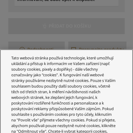
PŘIDAT DO KOŠÍKU
Podrobnosti
Porovnejte produkty
Tato webová stránka používá technologie, které umožňují
ukládání a přístup k informacím ve Vašem zařízení (např.
soubory cookies, pixely a doplňky) - dále všechny
1–5 z 5 výsledků
označovány jako “cookies”. K fungování naší webové
stránky používáme nezbytně nutné cookies. Pouze s Vaším
souhlasem budou použity další soubory cookies, včetně
těch od třetích stran, k měření návštěvnosti našich
webových stránek, ke zlepšení jejich fungování, k
poskytování rozšířené funkčnosti a personalizace a k
poskytování reklamy přizpůsobené Vaším zájmům. Pokud
souhlasíte s používáním cookies pro tyto účely, kliknutím
Služby zákazníkům
na "Povolit vše" přijmete všechny cookies. Pokud si přejete,
abychom používali pouze nezbytně nutné cookies, klikněte
Váš účet
na "Odmítnout vše". Chcete-li vybrat kategorii cookies,