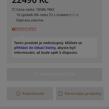
o
c
Cena netto: 18586.78Kč
e
10 splátek 0% nebo 72 s úrokem
(
Více
)
n
í
Doprava zdarma
S
NEDOSTUPNÝ
e
ř
Tento produkt je nedostupný. Můžete se
a
přihlásit do čekací listiny
, abyste byli
d
informováni, až bude opět k dispozici.
i
t
o
d
n
PŘIDAT DO KOŠÍKU
e
j
n
o
Podrobnosti
Porovnejte produkty
v
ě
j