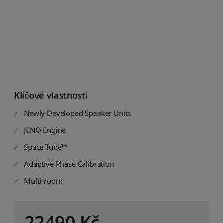
d
i
t
p
o
d
l
e
p
Klíčové vlastnosti
r
ů
Newly Developed Speaker Units
m
ě
JENO Engine
r
n
Space Tune™
é
Adaptive Phase Calibration
h
o
Multi-room
h
o
d
n
22490
Kč