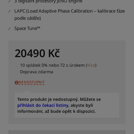
3 digitální procesory JENO Engine
d
i
LAPC (Load Adaptive Phase Calibration – kalibrace fáze
t
podle zátěže)
p
o
Space Tune™
d
l
e
20490
Kč
d
o
s
10 splátek 0% nebo 72 s úrokem
(
Více
)
t
Doprava zdarma
u
p
NEDOSTUPNÝ
n
o
s
Tento produkt je nedostupný. Můžete se
t
přihlásit do čekací listiny
, abyste byli
i
informováni, až bude opět k dispozici.
S
e
ř