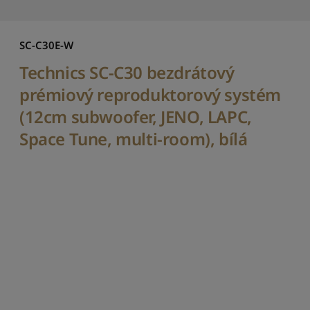
š
í
c
SC-C30E-W
h
Technics SC-C30 bezdrátový
S
e
prémiový reproduktorový systém
ř
(12cm subwoofer, JENO, LAPC,
a
d
Space Tune, multi-room), bílá
i
t
p
o
d
l
e
c
e
n
y
:
o