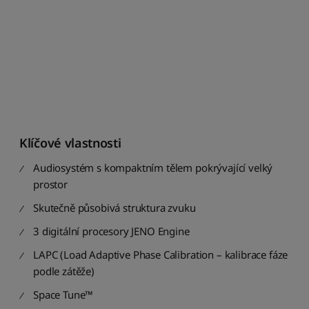
d
n
e
j
n
i
ž
š
í
k
Klíčové vlastnosti
n
e
Audiosystém s kompaktním tělem pokrývající velký
j
prostor
v
y
Skutečně působivá struktura zvuku
š
3 digitální procesory JENO Engine
š
í
LAPC (Load Adaptive Phase Calibration – kalibrace fáze
S
podle zátěže)
e
Space Tune™
ř