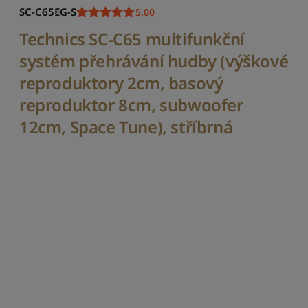
i
SC-C65EG-S
5.00
t
p
Technics SC-C65 multifunkční
o
systém přehrávání hudby (výškové
d
l
reproduktory 2cm, basový
e
o
reproduktor 8cm, subwoofer
b
12cm, Space Tune), stříbrná
l
í
b
e
n
o
s
t
i
S
e
ř
a