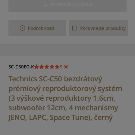
a
PŘIDAT DO KOŠÍKU
d
i
t
p
Podrobnosti
Porovnejte produkty
o
d
l
e
p
o
SC-C50EG-K
5.00
č
t
Technics SC-C50 bezdrátový
u
prémiový reproduktorový systém
r
e
(3 výškové reproduktory 1.6cm,
c
e
subwoofer 12cm, 4 mechanismy
n
JENO, LAPC, Space Tune), černý
z
í