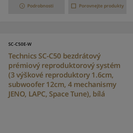
e
Podrobnosti
Porovnejte produkty
m
o
d
e
l
u
SC-C50E-W
:
o
Technics SC-C50 bezdrátový
d
A
prémiový reproduktorový systém
d
(3 výškové reproduktory 1.6cm,
o
Z
subwoofer 12cm, 4 mechanismy
S
JENO, LAPC, Space Tune), bílá
e
ř
a
d
i
t
p