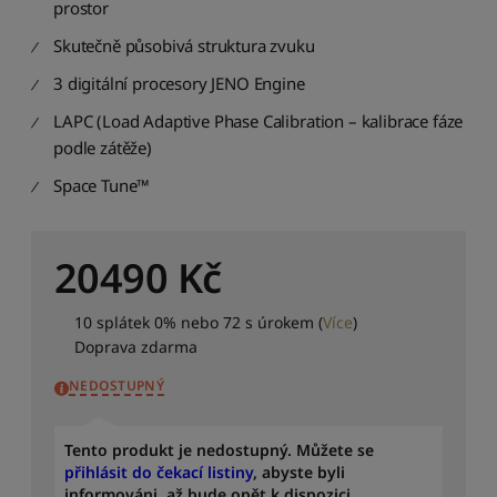
prostor
Skutečně působivá struktura zvuku
3 digitální procesory JENO Engine
LAPC (Load Adaptive Phase Calibration – kalibrace fáze
podle zátěže)
Space Tune™
20490
Kč
10 splátek 0% nebo 72 s úrokem
(
Více
)
Doprava zdarma
NEDOSTUPNÝ
Tento produkt je nedostupný. Můžete se
přihlásit do čekací listiny
, abyste byli
informováni, až bude opět k dispozici.