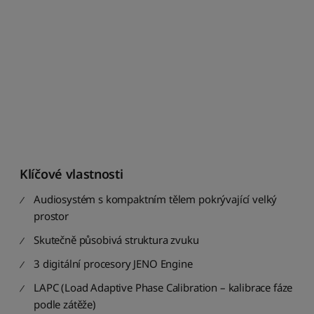
n
á
z
v
u
:
A
a
ž
Z
S
Klíčové vlastnosti
e
ř
Audiosystém s kompaktním tělem pokrývající velký
a
prostor
d
i
Skutečně působivá struktura zvuku
t
p
3 digitální procesory JENO Engine
o
LAPC (Load Adaptive Phase Calibration – kalibrace fáze
d
l
podle zátěže)