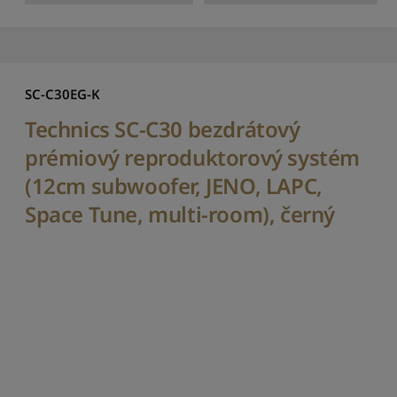
í
k
n
e
j
SC-C30EG-K
n
i
Technics SC-C30 bezdrátový
ž
prémiový reproduktorový systém
š
í
(12cm subwoofer, JENO, LAPC,
S
Space Tune, multi-room), černý
e
ř
a
d
i
t
p
o
d
l
e